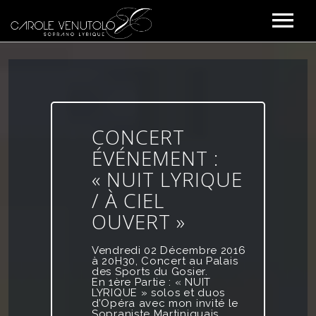
ACTUS
L’ARTISTE
LE CHANT LYRIQUE
ALBUM « À CIEL OUVERT »
CONCERT
ÉVÉNEMENT :
CONCERTS
« NUIT LYRIQUE
PRESSE
/ À CIEL
CONTACT
OUVERT »
Vendredi 02 Décembre 2016
à
20H30, Concert au Palais
des Sports du Gosier.
En 1ère Partie : « NUIT
LYRIQUE » solos et duos
d’Opéra avec mon invité le
Sopraniste Martiniquais