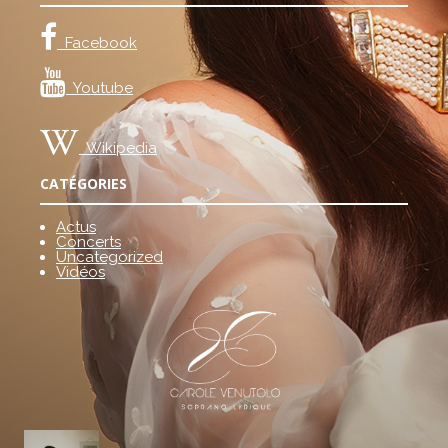
Facebook
Youtube
Wikipedia
CATÉGORIES
Actus
Concerts
Uncategorized
Vidéos