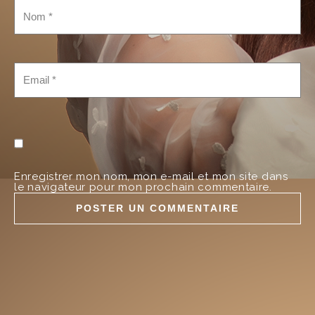
Enregistrer mon nom, mon e-mail et mon site dans
le navigateur pour mon prochain commentaire.
A
l
t
e
r
n
a
t
i