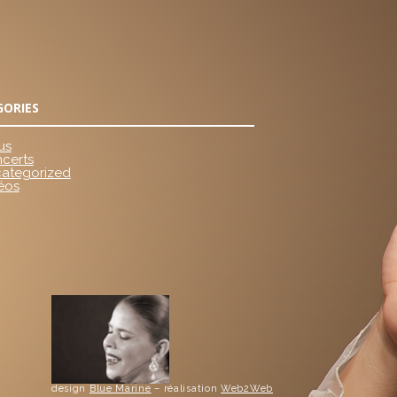
GORIES
us
certs
ategorized
éos
design
Blue Marine
– réalisation
Web2Web