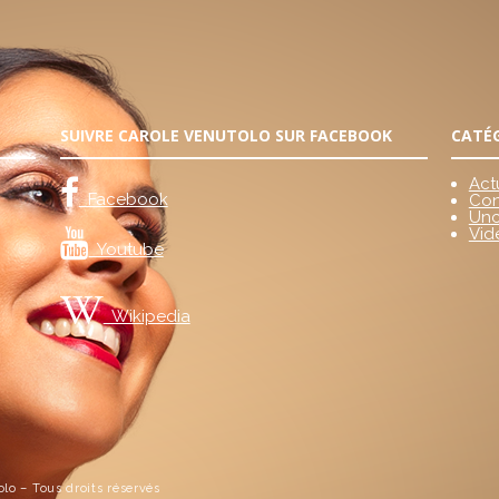
SUIVRE CAROLE VENUTOLO SUR FACEBOOK
CATÉ
Act
Facebook
Con
Unc
Vid
Youtube
Wikipedia
lo – Tous droits réservés