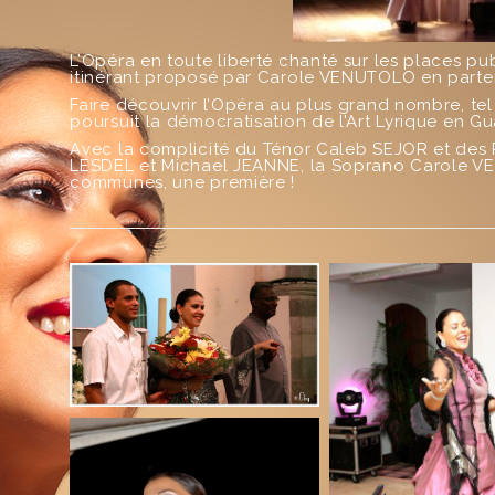
L’Opéra en toute liberté chanté sur les places pu
itinérant proposé par Carole VENUTOLO en partena
Faire découvrir l’Opéra au plus grand nombre, tel
poursuit la démocratisation de l’Art Lyrique en G
Avec la complicité du Ténor Caleb SEJOR et des 
LESDEL et Michael JEANNE, la Soprano Carole VE
communes, une première !