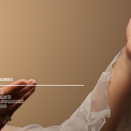
GORIES
us
certs
ategorized
éos