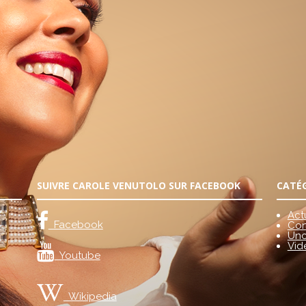
SUIVRE CAROLE VENUTOLO SUR FACEBOOK
CATÉ
Act
Facebook
Con
Unc
Vid
Youtube
Wikipedia