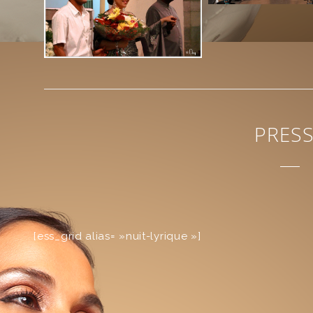
PRES
[ess_grid alias= »nuit-lyrique »]